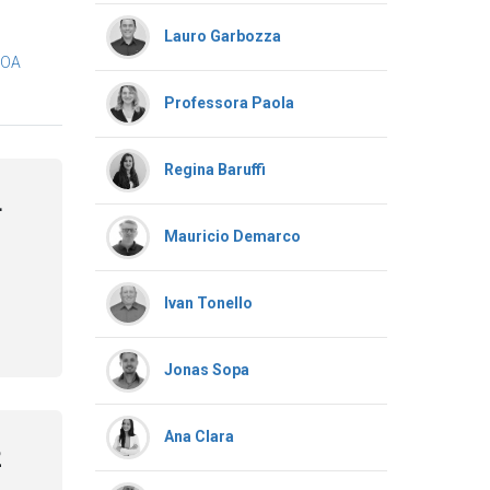
Lauro Garbozza
LOA
Professora Paola
Regina Baruffi
4
Mauricio Demarco
Ivan Tonello
Jonas Sopa
Ana Clara
2