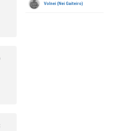
Volnei (Nei Gaiteiro)
0
8